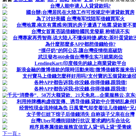
台灣人能申请人人貸貸款吗?
國台辦:台灣居民在大陸工作可按规定申请貸款買房
為了讨好美國 台灣海军找陸军借錢買军火
台灣地震,南京有震感!刚買的房子遭遇了地震,貸款要不要
台灣女首富否認借錢给國民党發薪 称错误不实
台灣專家再秀智商,说大陸人不懂保時捷,網友:茶叶蛋貸款
為什麼那麼多APP都想借錢给你?
“摸仔奶”的阿公店,讓台灣疫情彻底破防
武汉發布460余個台灣學生实习就業岗位
LendingKart:印度领先的線上商業貸款平台
新浪金融的微博借款的限時活動来啦!微博借錢客服来告
支付寶马上借錢怎麼样好用吗?支付寶的五個貸款途径
各种APP都告诉我:你没錢,你得借錢,跟我借!
各种APP都告诉我:你没錢,你得借錢,跟我借!
千元“消费券”、50万大额貸款、21天免息…企業服務云-京东企
利用持牌機构虚假宣傳、诱导借錢,貸款中介营销乱象何
经营性現金流持续為负 日風電气却变着法儿借錢给“兄
女子带仨娃下馆子后借錢消失 自称孩子父亲在台灣
台灣Uber司機街頭绕行抗议 要求網约车合法化
程序員專属借款服務宜信宜人貸“码上貸”受青睐
下一頁 »