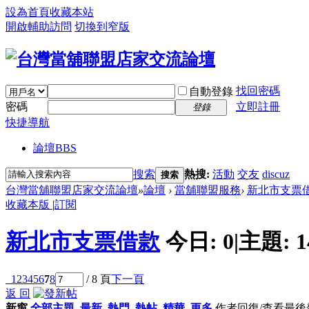
設為首頁
收藏本站
開啟輔助訪問
切換到窄版
找回密碼
自動登錄
密碼
立即註冊
登錄
快捷導航
論壇
BBS
搜索
熱搜:
活動
交友
discuz
搜索
台灣當舖聯盟店家交流論壇
»
論壇
›
當舖聯盟服務
›
新北市支票
收藏本版
|
訂閱
新北市支票借款
今日:
0
|
主題:
1
1
2
3
4
5
6
7
8
/ 8 頁
下一頁
返 回
新窗
全部主題
最新
熱門
熱帖
精華
更多
作者
回復/查看
最後