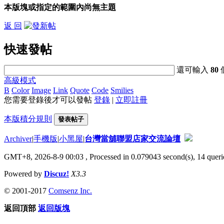
本版塊或指定的範圍內尚無主題
返 回
快速發帖
還可輸入
80
高級模式
B
Color
Image
Link
Quote
Code
Smilies
您需要登錄後才可以發帖
登錄
|
立即註冊
本版積分規則
發表帖子
Archiver
|
手機版
|
小黑屋
|
台灣當舖聯盟店家交流論壇
GMT+8, 2026-8-9 00:03
, Processed in 0.079043 second(s), 14 querie
Powered by
Discuz!
X3.3
© 2001-2017
Comsenz Inc.
返回頂部
返回版塊