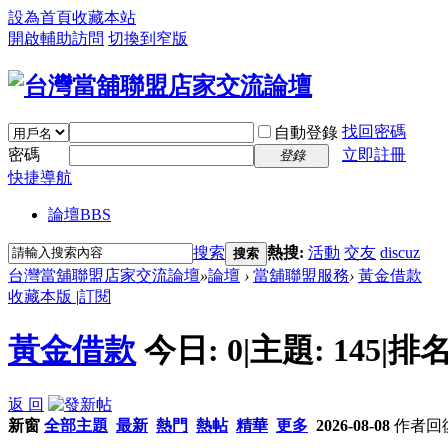
設為首頁
收藏本站
開啟輔助訪問
切換到窄版
找回密碼
自動登錄
密碼
立即註冊
登錄
快捷導航
論壇
BBS
搜索
熱搜:
活動
交友
discuz
搜索
台灣當舖聯盟店家交流論壇
»
論壇
›
當舖聯盟服務
›
黃金借款
收藏本版
|
訂閱
黃金借款
今日:
0
|
主題:
145
|
排名
返 回
新窗
全部主題
最新
熱門
熱帖
精華
更多
2026-08-08
作者
回