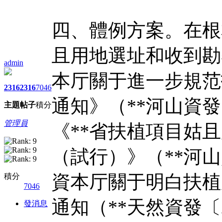
四、體例方案。在根
且用地選址和收到勘
admin
本厅關于進一步規范
2316
2316
7046
通知》（**河山資發[
主題
帖子
積分
管理員
《**省扶植項目姑
（試行）》（**河山資
資本厅關于明白扶植
積分
7046
通知（**天然資發〔
發消息