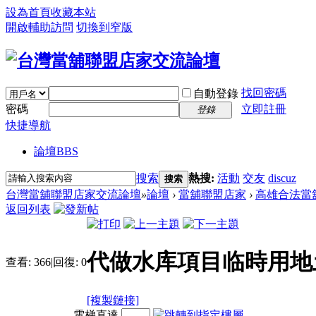
設為首頁
收藏本站
開啟輔助訪問
切換到窄版
找回密碼
自動登錄
密碼
立即註冊
登錄
快捷導航
論壇
BBS
搜索
熱搜:
活動
交友
discuz
搜索
台灣當舖聯盟店家交流論壇
»
論壇
›
當舖聯盟店家
›
高雄合法當
返回列表
代做水库項目临時用地
查看:
366
|
回復:
0
[複製鏈接]
電梯直達